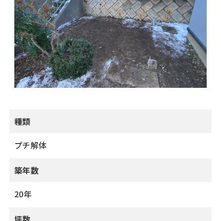
種類
プチ解体
築年数
20年
坪数